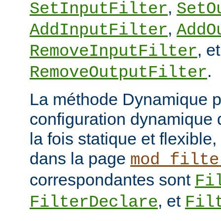
,
SetInputFilter
SetO
,
AddInputFilter
AddO
, et
RemoveInputFilter
.
RemoveOutputFilter
La méthode Dynamique p
configuration dynamique de
la fois statique et flexibl
dans la page
mod_filte
correspondantes sont
Fi
, et
FilterDeclare
Fil