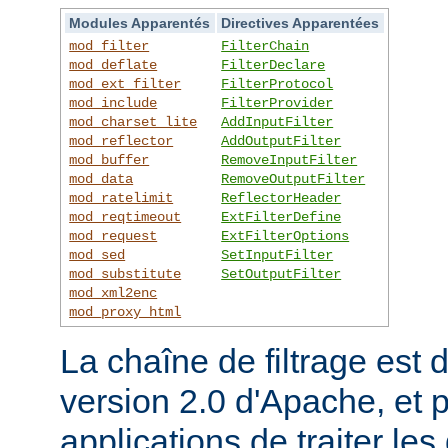
Modules Apparentés
Directives Apparentées
mod_filter
FilterChain
mod_deflate
FilterDeclare
mod_ext_filter
FilterProtocol
mod_include
FilterProvider
mod_charset_lite
AddInputFilter
mod_reflector
AddOutputFilter
mod_buffer
RemoveInputFilter
mod_data
RemoveOutputFilter
mod_ratelimit
ReflectorHeader
mod_reqtimeout
ExtFilterDefine
mod_request
ExtFilterOptions
mod_sed
SetInputFilter
mod_substitute
SetOutputFilter
mod_xml2enc
mod_proxy_html
La chaîne de filtrage est 
version 2.0 d'Apache, et 
applications de traiter le