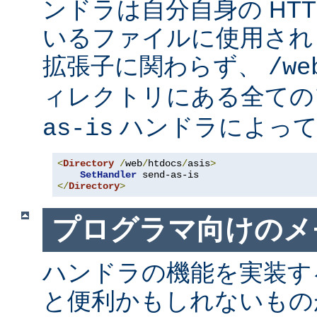
ンドラは自分自身の HT
いるファイルに使用され
拡張子に関わらず、
/we
ィレクトリにある全て
ハンドラによって
as-is
<
Directory
/
web
/
htdocs
/
asis
>
SetHandler
</
Directory
>
プログラマ向けのメ
ハンドラの機能を実装す
と便利かもしれないも