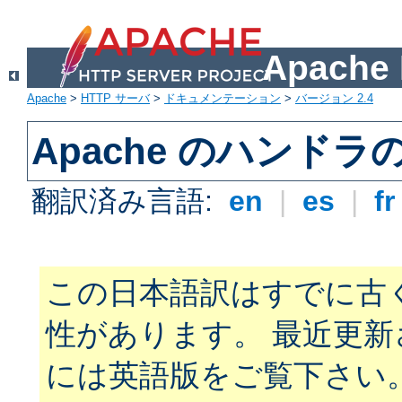
Apach
Apache
>
HTTP サーバ
>
ドキュメンテーション
>
バージョン 2.4
Apache のハンドラ
翻訳済み言語:
en
|
es
|
f
この日本語訳はすでに古
性があります。 最近更
には英語版をご覧下さい