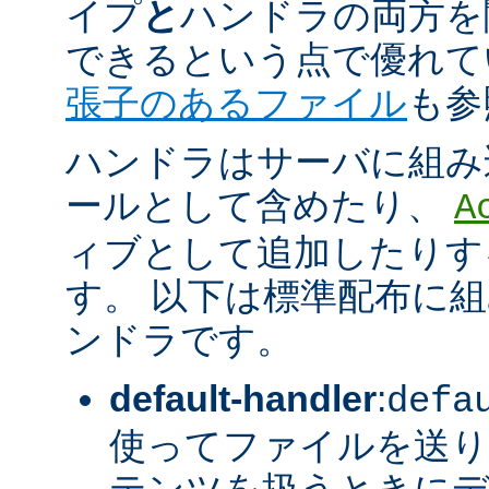
イプ
と
ハンドラの両方を
できるという点で優れてい
張子のあるファイル
も参
ハンドラはサーバに組み
ールとして含めたり、
A
ィブとして追加したりす
す。 以下は標準配布に
ンドラです。
default-handler
:
defa
使ってファイルを送り
テンツを扱うときに