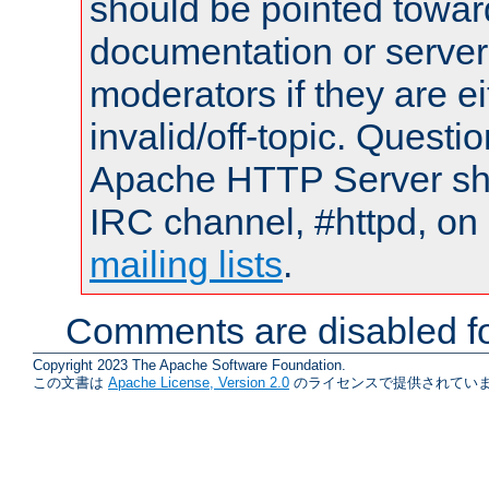
should be pointed towar
documentation or serve
moderators if they are 
invalid/off-topic. Quest
Apache HTTP Server shou
IRC channel, #httpd, on 
mailing lists
.
Comments are disabled fo
Copyright 2023 The Apache Software Foundation.
この文書は
Apache License, Version 2.0
のライセンスで提供されていま