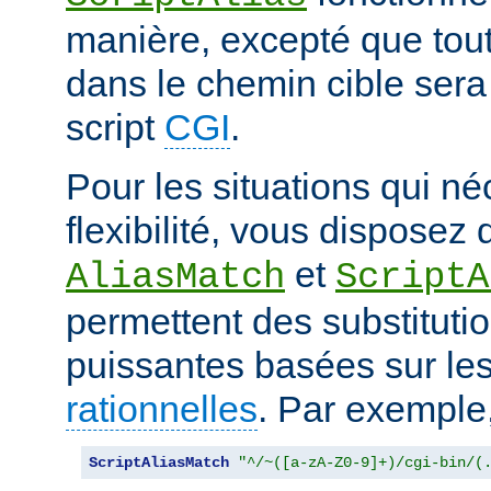
manière, excepté que tout
dans le chemin cible sera
script
CGI
.
Pour les situations qui né
flexibilité, vous disposez 
et
AliasMatch
ScriptA
permettent des substituti
puissantes basées sur le
rationnelles
. Par exemple
ScriptAliasMatch
"^/~([a-zA-Z0-9]+)/cgi-bin/(