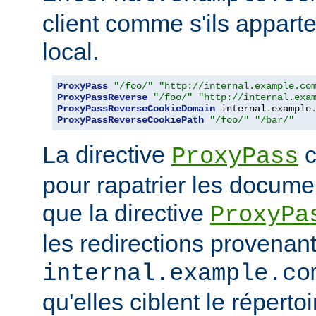
client comme s'ils appart
local.
ProxyPass
"/foo/"
"http://internal.example.co
ProxyPassReverse
"/foo/"
"http://internal.exa
ProxyPassReverseCookieDomain
 internal
.
example
ProxyPassReverseCookiePath
"/foo/"
"/bar/"
La directive
c
ProxyPass
pour rapatrier les docume
que la directive
ProxyPa
les redirections provenan
internal.example.co
qu'elles ciblent le réperto