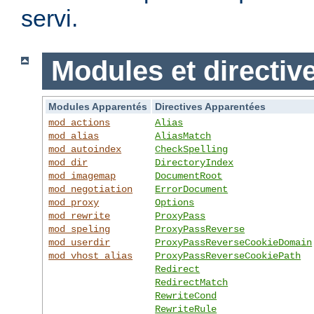
servi.
Modules et directiv
Modules Apparentés
Directives Apparentées
mod_actions
Alias
mod_alias
AliasMatch
mod_autoindex
CheckSpelling
mod_dir
DirectoryIndex
mod_imagemap
DocumentRoot
mod_negotiation
ErrorDocument
mod_proxy
Options
mod_rewrite
ProxyPass
mod_speling
ProxyPassReverse
mod_userdir
ProxyPassReverseCookieDomain
mod_vhost_alias
ProxyPassReverseCookiePath
Redirect
RedirectMatch
RewriteCond
RewriteRule