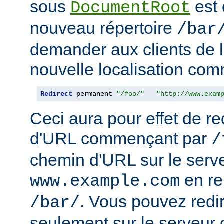
sous
est 
DocumentRoot
nouveau répertoire
/bar
demander aux clients de l
nouvelle localisation comm
Redirect
 permanent 
"/foo/"
"http://www.exam
Ceci aura pour effet de re
d'URL commençant par
/
chemin d'URL sur le serv
en r
www.example.com
. Vous pouvez redir
/bar/
seulement sur le serveur 