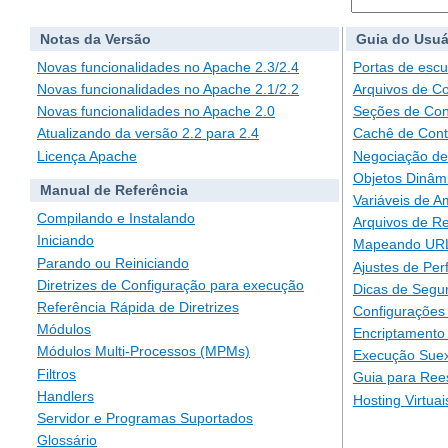
Notas da Versão
Guia do Usuá
Novas funcionalidades no Apache 2.3/2.4
Portas de escu
Novas funcionalidades no Apache 2.1/2.2
Arquivos de C
Novas funcionalidades no Apache 2.0
Seções de Con
Atualizando da versão 2.2 para 2.4
Cachê de Con
Licença Apache
Negociação de
Objetos Dinâm
Manual de Referência
Variáveis de A
Compilando e Instalando
Arquivos de Re
Iniciando
Mapeando URLs
Parando ou Reiniciando
Ajustes de Pe
Diretrizes de Configuração para execução
Dicas de Segu
Referência Rápida de Diretrizes
Configurações 
Módulos
Encriptamento
Módulos Multi-Processos (MPMs)
Execução Suex
Filtros
Guia para Ree
Handlers
Hosting Virtuai
Servidor e Programas Suportados
Glossário